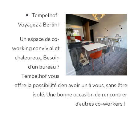
Te
mpel
h
of
:
Voyagez à Berlin !
Un espace de
co-
working
convivial et
chaleureux.
Besoin
d’un bureau ?
Tempelhof vous
offre la possibilité d’en avoir un à vous
,
sans être
isolé
. U
ne bonne occasion de rencontrer
d’autres
co-workers
!