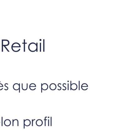
lent
Le Hub by E-Volve
Blog
Contact