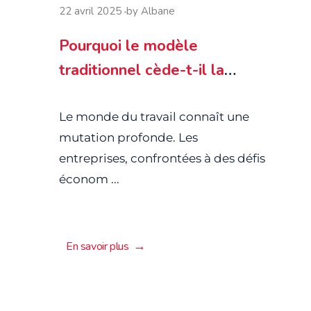
22 avril 2025
by
Albane
Pourquoi le modèle
traditionnel cède-t-il la
place à des solutions plus
agiles et flexibles ?
Le monde du travail connaît une
mutation profonde. Les
entreprises, confrontées à des défis
économ ...
En savoir plus