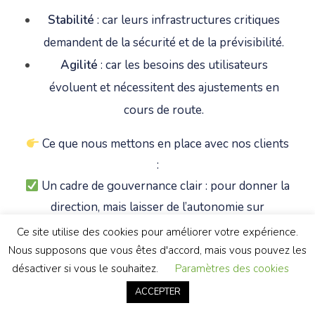
Stabilité
: car leurs infrastructures critiques
demandent de la sécurité et de la prévisibilité.
Agilité
: car les besoins des utilisateurs
évoluent et nécessitent des ajustements en
cours de route.
Ce que nous mettons en place avec nos clients
:
Un cadre de gouvernance clair : pour donner la
direction, mais laisser de l’autonomie sur
l’exécution.
Ce site utilise des cookies pour améliorer votre expérience.
Des instances de pilotage allégées mais
Nous supposons que vous êtes d'accord, mais vous pouvez les
désactiver si vous le souhaitez.
Paramètres des cookies
régulières : éviter la surcharge administrative,
tout en gardant le cap.
ACCEPTER
L’introduction de jalons d’itération sur des