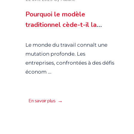
Pourquoi le modèle
traditionnel cède-t-il la
place à des solutions plus
agiles et flexibles ?
Le monde du travail connaît une
mutation profonde. Les
entreprises, confrontées à des défis
économ ...
En savoir plus