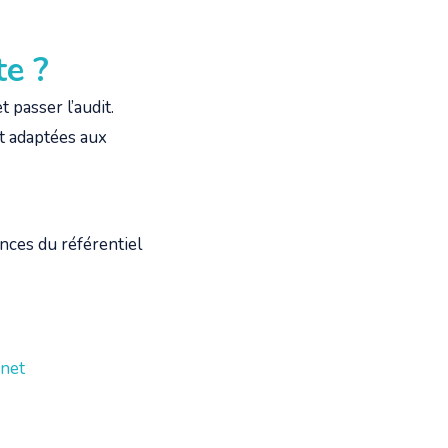
te ?
 passer l’audit.
et adaptées aux
nces du référentiel
rnet