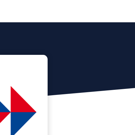
lent
Le Hub by E-Volve
Blog
Contact