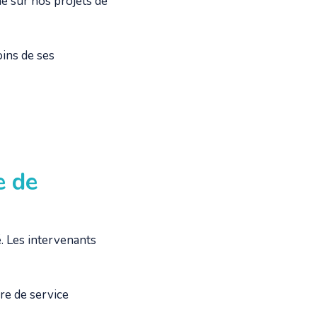
 sur nos projets de
oins de ses
e de
. Les intervenants
re de service