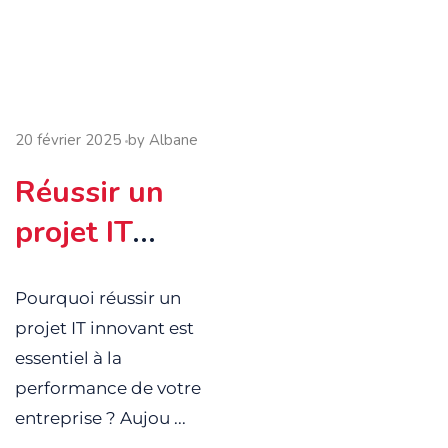
20 février 2025
by
Albane
Réussir un
projet IT
innovant :
Pourquoi réussir un
Méthodes et
projet IT innovant est
clés pour une
essentiel à la
transformatio
performance de votre
entreprise ? Aujou ...
n digitale