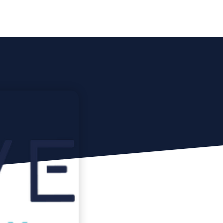
lent
Le Hub by E-Volve
Blog
Contact