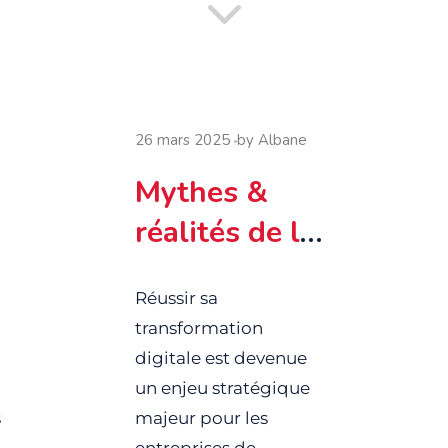
26 mars 2025
by
Albane
Mythes &
réalités de la
transformatio
Réussir sa
n digitale : ce
transformation
que vous
digitale est devenue
devez
un enjeu stratégique
s
majeur pour les
vraiment