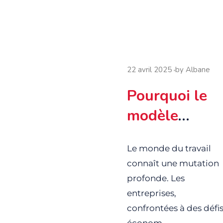
22 avril 2025
by
Albane
Pourquoi le
modèle
traditionnel
Le monde du travail
cède-t-il la
connaît une mutation
place à des
profonde. Les
solutions
entreprises,
confrontées à des défi
plus agiles et