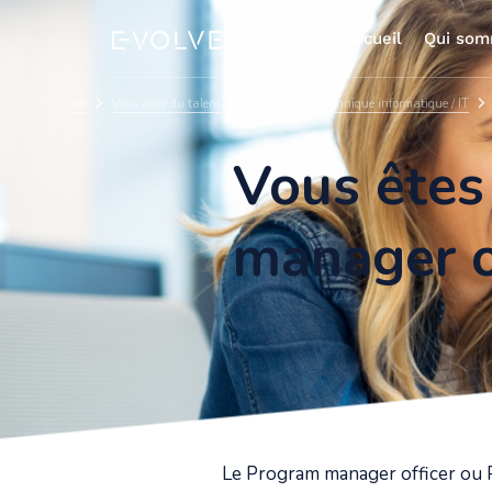
Accueil
Qui som
Vous avez du talent
Missions
Technique informatique / IT
Vous êtes
manager o
Le Program manager officer ou 