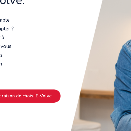
olve.
ompte
mpter ?
 à
 vous
s,
n
raison de choisi E-Volve