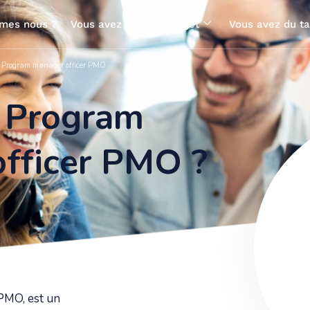
mes nous ?
Vous avez un beau projet
Vous avez du ta
Program manager officer PMO
 Program
fficer PMO ?
PMO, est un