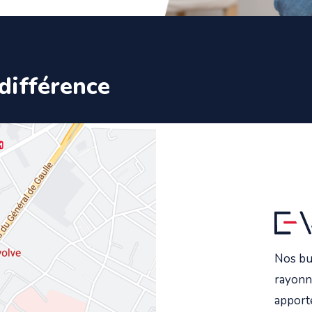
différence
Nos bu
rayonn
apporte